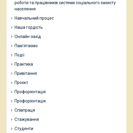
роботи та працівників системи соціального захисту
населення
Навчальний процес
Наша гордість
Онлайн-захід
Пам'ятаємо
Події
Практика
Привітання
Проєкт
Профорієнтація
Профорієнтація
Співпраця
Стажування
Студенти