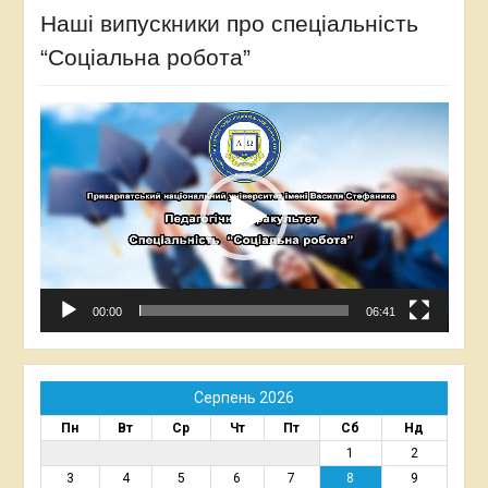
Наші випускники про спеціальність
“Соціальна робота”
Відеопрогравач
00:00
06:41
Серпень 2026
Пн
Вт
Ср
Чт
Пт
Сб
Нд
1
2
3
4
5
6
7
8
9