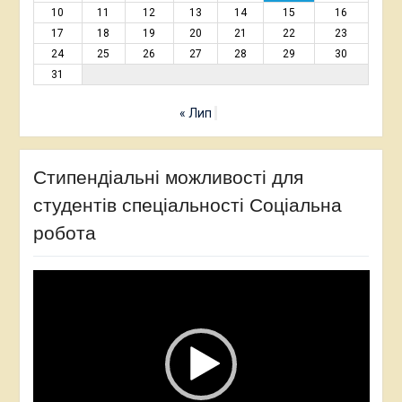
10
11
12
13
14
15
16
17
18
19
20
21
22
23
24
25
26
27
28
29
30
31
« Лип
Стипендіальні можливості для
студентів спеціальності Соціальна
робота
Відеопрогравач