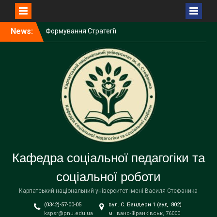
Формування Стратегії
Перейти
News:
ветеранської політики і
до
ветеранського простору у
вмісту
КНУВС
Щиро вітаємо доцентку
кафедри соціальної
педагогіки та соціальної
роботи Наталію Сабат із
проходженням Східної
літньої школи у Варшаві!
Доцентка кафедри
соціальної педагогіки та
соціальної роботи Наталія
Кафедра соціальної педагогіки та
Сабат – учасниця
міжнародної конференції
соціальної роботи
у Варшаві
Карпатський національний університет імені Василя Стефаника
(0342)-57-00-05
вул. С. Бандери 1 (ауд. 802)
kspsr@pnu.edu.ua
м. Івано-Франківськ, 76000