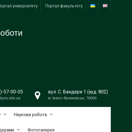
Портал університету
Портал факультету
роботи
)-57-00-05
вул. С. Бандери 1 (ауд. 802)
@pnu.edu.ua
м. Івано-Франківськ, 76000
у
Наукова робота
лдерами
Фотогалерея