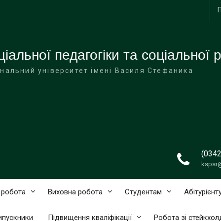
іальної педагогіки та соціальної 
нальний університет імені Василя Стефаника
(0342
kspsr
 робота
Виховна робота
Студентам
Абітурієнт
випускники
Підвищення кваліфікації
Робота зі стейкхо