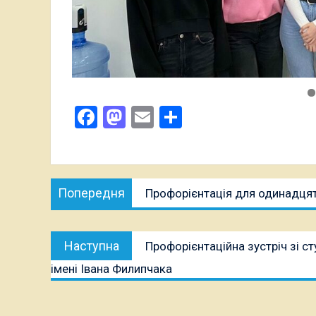
Facebook
Mastodon
Email
Поділитися
Навігація
Попередня
Попередня
Профорієнтація для одинадця
записів
публікація:
Наступна
Наступна
Профорієнтаційна зустріч зі 
публікація:
імені Івана Филипчака