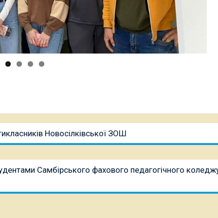
тикласників Новосілківської ЗОШ
студентами Самбірського фахового педагогічного коледж