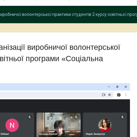
иробничої волонтерської практики студентів 2 курсу освітньої про
нізації виробничої волонтерської
світньої програми «Соціальна