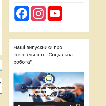
Facebook
Instagram
YouTube
Наші випускники про
спеціальність “Соціальна
робота”
Відеопрогравач
у