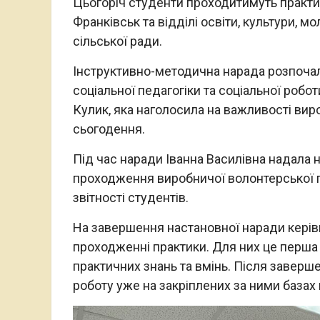
Цьогоріч студенти проходитимуть практику
Франківськ та відділі освіти, культури, м
сільської ради.
Інструктивно-методична нарада розпочал
соціальної педагогіки та соціальної робо
Кулик, яка наголосила на важливості вир
сьогодення.
Під час наради Іванна Василівна надала 
проходження виробничої волонтерської 
звітності студентів.
На завершення настановної наради керів
проходженні практики. Для них це перша
практичних знань та вмінь. Після заверш
роботу уже на закріплених за ними базах 