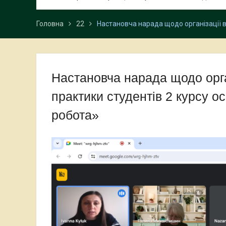
Головна
22
Настановча нарада щодо організації в
Настановча нарада щодо орга
практики студентів 2 курсу о
робота»