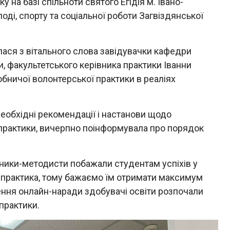
 на базі спільноти святого Егідія м. Івано-
олоді, спорту та соціальної роботи Загвіздянської
ася з вітального слова завідувачки кафедри
ти, факультетського керівника практики Іванни
обничої волонтерської практики в реаліях
необхідні рекомендації і настанови щодо
практики, вичерпно поінформувала про порядок
ники-методисти побажали студентам успіхів у
 практика, тому бажаємо їм отримати максимум
ення онлайн-наради здобувачі освіти розпочали
практики.