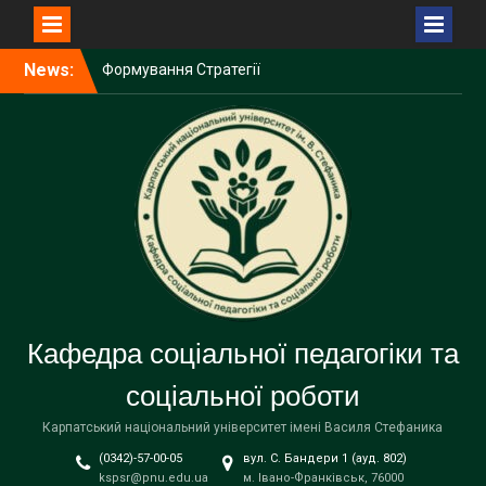
Перейти
News:
Формування Стратегії
до
ветеранської політики і
вмісту
ветеранського простору у
КНУВС
Щиро вітаємо доцентку
кафедри соціальної
педагогіки та соціальної
роботи Наталію Сабат із
проходженням Східної
літньої школи у Варшаві!
Доцентка кафедри
соціальної педагогіки та
соціальної роботи Наталія
Кафедра соціальної педагогіки та
Сабат – учасниця
міжнародної конференції
соціальної роботи
у Варшаві
Карпатський національний університет імені Василя Стефаника
(0342)-57-00-05
вул. С. Бандери 1 (ауд. 802)
kspsr@pnu.edu.ua
м. Івано-Франківськ, 76000