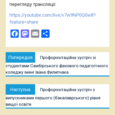
перегляду трансляції:
https://youtube.com/live/v7w9NP0Q0w8?
feature=share
Facebook
Mastodon
Email
Поділитися
Навігація
Попередня
Попередня
Профорієнтаційна зустріч зі
записів
публікація:
студентами Самбірського фахового педагогічного
коледжу імені Івана Филипчака
Наступна
Наступна
Профорієнтаційна зустріч з
публікація:
випускниками першого (бакалаврського) рівня
вищої освіти