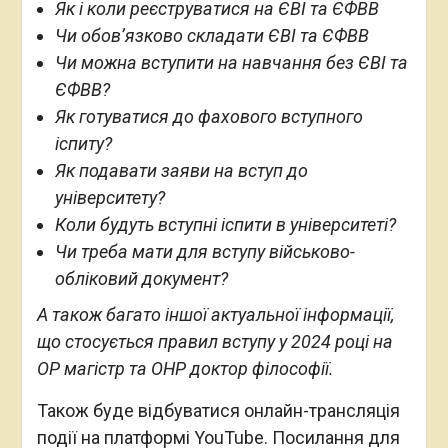
Як і коли реєструватися на ЄВІ та ЄФВВ
Чи обов’язково складати ЄВІ та ЄФВВ
Чи можна вступити на навчання без ЄВІ та
ЄФВВ?
Як готуватися до фахового вступного
іспиту?
Як подавати заяви на вступ до
університету?
Коли будуть вступні іспити в університеті?
Чи треба мати для вступу військово-
обліковий документ?
А також багато іншої актуальної інформації,
що стосується правил вступу у 2024 році на
ОР магістр та ОНР доктор філософії.
Також буде відбуватися онлайн-трансляція
події на платформі YouTube. Посилання для