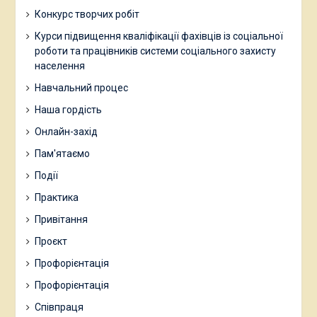
Конкурс творчих робіт
Курси підвищення кваліфікації фахівців із соціальної
роботи та працівників системи соціального захисту
населення
Навчальний процес
Наша гордість
Онлайн-захід
Пам'ятаємо
Події
Практика
Привітання
Проєкт
Профорієнтація
Профорієнтація
Співпраця