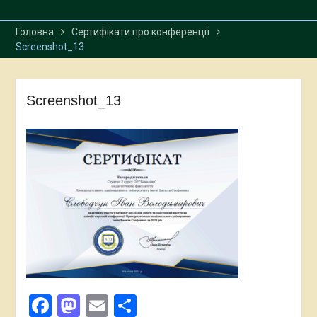
Головна
Сертифікати про конференції
Screenshot_13
Screenshot_13
Facebook
Mastodon
Email
Поділитися