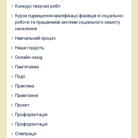
Конкурс творчих робіт
Курси підвищення кваліфікації фахівців із соціальної
роботи та працівників системи соціального захисту
населення
Навчальний процес
Наша гордість
Онлайн-захід
Пам'ятаємо
Події
Практика
Привітання
Проєкт
Профорієнтація
Профорієнтація
Співпраця