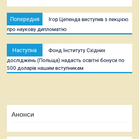
Навігація
Попередня
Попередня
Ігор Цепенда виступив з лекцією
записів
публікація:
про наукову дипломатію
Наступна
Наступна
Фонд Інституту Східних
публікація:
досліджень (Польща) надасть освітні бонуси по
500 доларів нашим вступникам
Анонси