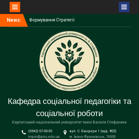
Перейти
News:
Формування Стратегії
до
ветеранської політики і
вмісту
ветеранського простору у
КНУВС
Щиро вітаємо доцентку
кафедри соціальної
педагогіки та соціальної
роботи Наталію Сабат із
проходженням Східної
літньої школи у Варшаві!
Доцентка кафедри
соціальної педагогіки та
соціальної роботи Наталія
Кафедра соціальної педагогіки та
Сабат – учасниця
міжнародної конференції
соціальної роботи
у Варшаві
Карпатський національний університет імені Василя Стефаника
(0342)-57-00-05
вул. С. Бандери 1 (ауд. 802)
kspsr@pnu.edu.ua
м. Івано-Франківськ, 76000