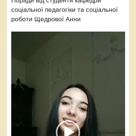
Поради від студенти кафедри
соціальної педагогіки та соціальної
роботи Щедрової Анни
Відеопрогравач